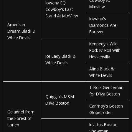
Cowboy At
Iowana EQ
Mtnview
Cowboy's Last
Stand At MtnView
Iowana's
American
Diamonds Are
Dream Black &
Forever
White Devils
Kennedy's Wild
Rock N' Roll With
Ice Lady Black &
Hessenvilla
White Devils
Atina Black &
White Devils
T-Bo's Gentleman
for D'Iva Boston
Quiggin's M&M
D'Iva Boston
Canmoy's Boston
Galadriel from
Globetrotter
the Forest of
Invictus Boston
Lorien
Showman